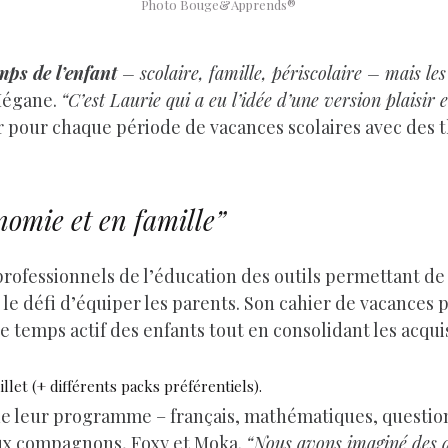
Photo Bouge&Apprends®
mps de l’enfant
– scolaire, famille, périscolaire – mais le
Mégane.
“C’est Laurie qui a eu l’idée d’une version plaisir 
r pour chaque période de vacances scolaires avec des 
nomie et en famille”
rofessionnels de l’éducation des outils permettant de fa
e le défi d’équiper les parents. Son cahier de vacance
 temps actif des enfants tout en consolidant les acqui
illet (+ différents packs préférentiels).
e leur programme – français, mathématiques, question
eux compagnons, Foxy et Moka.
“Nous avons imaginé des d