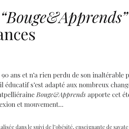
“Bouge&Apprends”
ances
 90 ans et n’a rien perdu de son inaltérable 
outil éducatif s’est adapté aux nombreux chan
tpelliéraine
Bouge&Apprends
apporte cet été
flexion et mouvement…
alisée dans le suivi de l’obésité, enseignante de sava