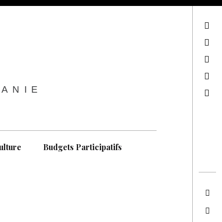
sur Facebook
sur Twitter
Contactez-nous !
Notre philosophie
TANIE
Recherche
ulture
Budgets Participatifs