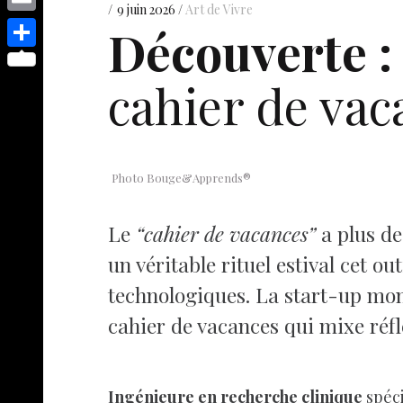
s
p
y
9 juin 2026
Art de Vivre
e
o
d
E
Découverte :
e
p
s
p
I
m
n
S
e
t
y
cahier de vac
n
a
g
h
L
i
e
a
i
l
r
r
n
e
Photo Bouge&Apprends®
k
Le
“cahier de vacances”
a plus de
un véritable rituel estival cet 
technologiques. La start-up mon
cahier de vacances qui mixe ré
Ingénieure en recherche clinique
spéci