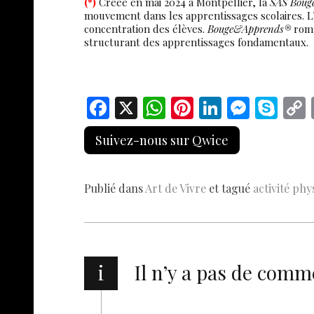
(*)
Créée en mai 2024 à Montpellier, la
SAS Boug
mouvement dans les apprentissages scolaires. L’
concentration des élèves.
Bouge&Apprends®
romp
structurant des apprentissages fondamentaux.
F
X
W
Pi
Li
M
S
ac
h
nt
n
es
k
Suivez-nous sur Qwice
e
at
er
k
se
y
b
s
es
e
n
p
Publié dans
Art de Vivre
et tagué
activité phy
o
A
t
dI
g
e
o
p
n
er
k
p
i
Il n’y a pas de comm