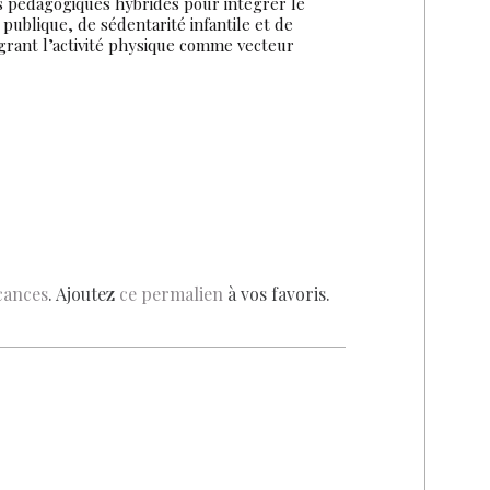
ils pédagogiques hybrides pour intégrer le
publique, de sédentarité infantile et de
grant l’activité physique comme vecteur
cances
. Ajoutez
ce permalien
à vos favoris.