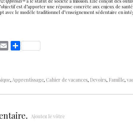
e&Apprends®
a le statut de société à mission. Elle conçoit des out
objectif est d’apporter une réponse concrète aux enjeux de santé 
t avec le modèle traditionnel d’enseignement sédentaire en inté
C
E
S
o
m
h
p
ai
ar
y
l
e
sique
,
Apprentissage
,
Cahier de vacances
,
Devoirs
,
Famille
,
va
Li
n
k
entaire.
Ajoutez le vôtre