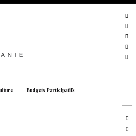
sur Facebook
sur Twitter
Contactez-nous !
Notre philosophie
TANIE
Recherche
ulture
Budgets Participatifs