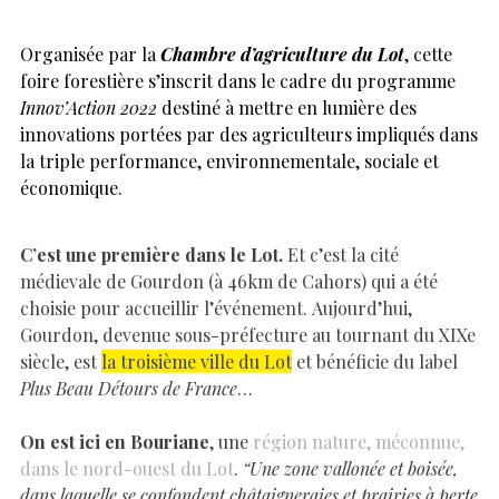
Organisée par la
Chambre d’agriculture du Lot
, cette
foire forestière s’inscrit dans le cadre du programme
Innov’Action 2022
destiné à mettre en lumière des
innovations portées par des agriculteurs impliqués dans
la triple performance, environnementale, sociale et
économique.
C’est une première dans le Lot.
Et c’est la cité
médievale de Gourdon (à 46km de Cahors) qui a été
choisie pour accueillir l’événement. Aujourd’hui,
Gourdon, devenue sous-préfecture au tournant du XIXe
siècle, est
la troisième ville du Lot
et bénéficie du label
Plus Beau Détours de France
…
On est ici en Bouriane
, une
région nature, méconnue,
dans le nord-ouest du Lot
.
“Une zone vallonée et boisée,
dans laquelle se confondent châtaigneraies et prairies à perte