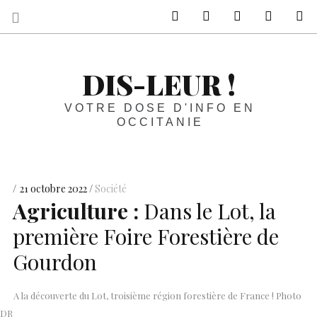
sur Facebook
sur Twitter
Contactez-nous 
Notre ph
R
DIS-LEUR !
VOTRE DOSE D'INFO EN
OCCITANIE
21 octobre 2022
Société
Agriculture :
Dans le Lot, la
première Foire Forestière de
Gourdon
A la découverte du Lot, troisième région forestière de France ! Photo
DR