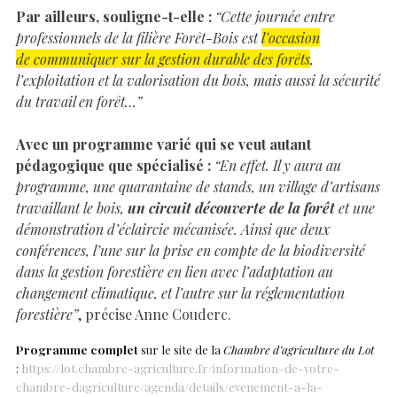
Par ailleurs, souligne-t-elle :
“Cette journée entre
professionnels de la filière Forêt-Bois est
l’occasion
de communiquer sur la gestion durable des forêts
,
l’exploitation et la valorisation du bois, mais aussi la sécurité
du travail en forêt…”
Avec un programme varié qui se veut autant
pédagogique que spécialisé :
“En effet. Il y aura au
programme, une quarantaine de stands, un village d’artisans
travaillant le bois,
un circuit découverte de la forêt
et une
démonstration d’éclaircie mécanisée. Ainsi que deux
conférences, l’une sur la prise en compte de la biodiversité
dans la gestion forestière en lien avec l’adaptation au
changement climatique, et l’autre sur la réglementation
forestière”
, précise Anne Couderc.
Programme complet
sur le site de la
Chambre d’agriculture du Lot
:
https://lot.chambre-agriculture.fr/information-de-votre-
chambre-dagriculture/agenda/details/evenement-a-la-