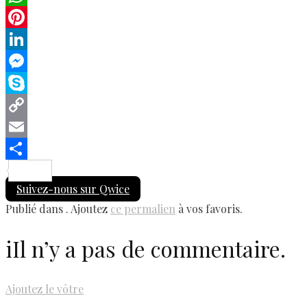
WhatsApp
Pinterest
LinkedIn
Messenger
Skype
Copy
Link
Email
Share
Suivez-nous sur Qwice
Publié dans . Ajoutez
ce permalien
à vos favoris.
i
Il n’y a pas de commentaire.
Ajoutez le vôtre