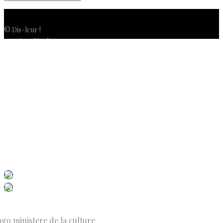
© Dis-leur !
Mentions légales
Politique de confidentialité
Politique de cookies (UE)
Conditions générales de vente
Contactez-nous
Newsletter
ISSN 3039-7227
Dis-Leur ! sur votre mobile