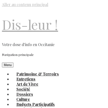
Aller au contenu principal
Dis-leur !
Votre dose d'info en Occitanie
Navigation principale
Menu
Patrimoine & Terroirs
Entretiens
Art de Vivre
Société
Dossiers
Culture
Budgets Participatifs