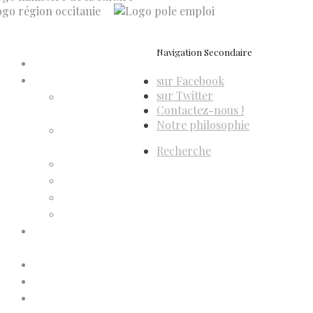
Navigation Secondaire
Accueil
sur Facebook
Compte d’adhérent
sur Twitter
Annulation
Contactez-nous !
d’adhésion
Notre philosophie
Confirmation
d’adhésion
Recherche
Facture d’adhésion
Niveaux d’adhésion
Paiement d’adhésion
Reçu d’adhésion
Conditions générales de
vente
Contactez-nous
Faites un don à Dis-Leur !
Mentions légales