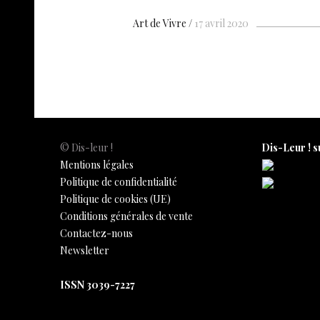
e
at
er
k
s
h
b
s
es
e
n
ar
Art de Vivre
17 avril 2020
o
A
t
dI
g
e
o
p
n
e
k
p
© Dis-leur !
Dis-Leur ! s
Mentions légales
Politique de confidentialité
Politique de cookies (UE)
Conditions générales de vente
Contactez-nous
Newsletter
ISSN 3039-7227