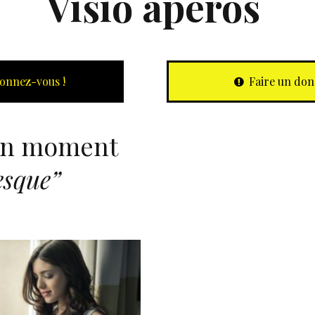
Visio apéros
onnez-vous !
Faire un don
n moment
esque”