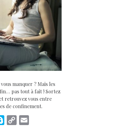
D
 vous manquer ? Mais les
in… pas tout à fait ! Sortez
et retrouvez vous entre
nes de confinement.
M
S
C
E
s
k
o
m