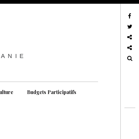
sur Facebook
sur Twitter
Contactez-nous !
Notre philosophie
TANIE
Recherche
ulture
Budgets Participatifs