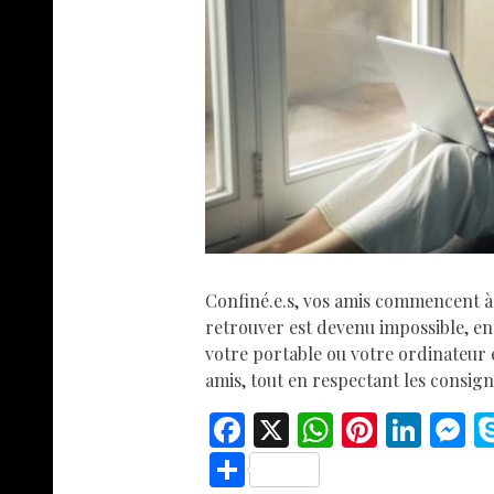
Confiné.e.s, vos amis commencent à
retrouver est devenu impossible, enf
votre portable ou votre ordinateur 
amis, tout en respectant les consig
F
X
W
Pi
Li
ac
h
nt
n
e
S