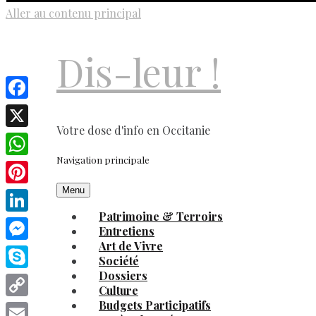
Aller au contenu principal
Dis-leur !
Facebook
Votre dose d'info en Occitanie
X
Navigation principale
WhatsApp
Menu
Pinterest
Patrimoine & Terroirs
LinkedIn
Entretiens
Art de Vivre
Messenger
Société
Dossiers
Skype
Culture
Budgets Participatifs
Copy