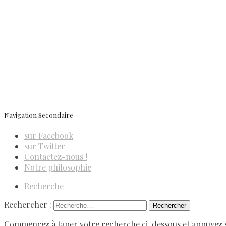
ISSN 3039-7227
Navigation Secondaire
sur Facebook
sur Twitter
Contactez-nous !
Notre philosophie
Recherche
Rechercher :
Commencez à taper votre recherche ci-dessous et appuyez 