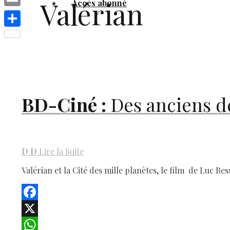
Valérian
Accès abonné
Link
Email
Share
BD-Ciné :
Des anciens de
D
D
Lire la Suite
Valérian et la Cité des mille planètes, le film de Luc Bess
Facebook
X