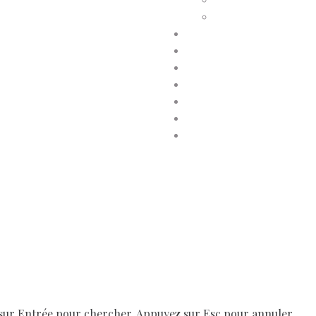
Paiement d’adhésion
Reçu d’adhésion
Conditions générales de vent
Contactez-nous
Faites un don à Dis-Leur !
Mentions légales
Newsletter
Politique de confidentialité
Politique de cookies (UE)
sur Entrée pour chercher. Appuyez sur Esc pour annuler.