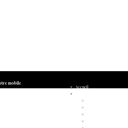
otre mobile
Accueil
Compte d’adhérent
Annulation d’adhésion
Confirmation d’adhési
Facture d’adhésion
Niveaux d’adhésion