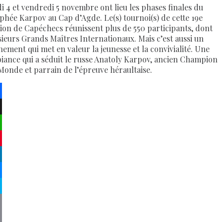
di 4 et vendredi 5 novembre ont lieu les phases finales du
phée Karpov au Cap d’Agde. Le(s) tournoi(s) de cette 19e
tion de Capéchecs réunissent plus de 550 participants, dont
sieurs Grands Maîtres Internationaux. Mais c’est aussi un
nement qui met en valeur la jeunesse et la convivialité. Une
iance qui a séduit le russe Anatoly Karpov, ancien Champion
Monde et parrain de l’épreuve héraultaise.
ebook
atsApp
terest
kedIn
senger
pe
py