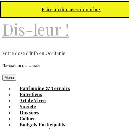
Aller au contenu principal
Faire un don avec donorbox
Dis-leur !
Votre dose d'info en Occitanie
Navigation principale
Menu
Patrimoine & Terroirs
Entretiens
Art de Vivre
Société
Dossiers
Culture
Budgets Participatifs