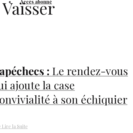
Vaïsser
Accès abonné
apéchecs :
Le rendez-vous
ui ajoute la case
onvivialité à son échiquier
D
Lire la Suite