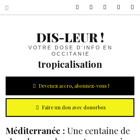
sur Facebook
sur Twitter
Contactez-nous 
Notre ph
R
DIS-LEUR !
VOTRE DOSE D'INFO EN
OCCITANIE
tropicalisation
Devenez accro, abonnez-vous !
Faire un don avec donorbox
Méditerranée :
Une centaine de