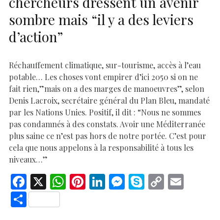
chercheurs dressent un avenir
sombre mais “il y a des leviers
d’action”
Réchauffement climatique, sur-tourisme, accès à l’eau
potable… Les choses vont empirer d’ici 2050 si on ne
fait rien,”mais on a des marges de manoeuvres”, selon
Denis Lacroix, secrétaire général du Plan Bleu, mandaté
par les Nations Unies. Positif, il dit : “Nous ne sommes
pas condamnés à des constats. Avoir une Méditerranée
plus saine ce n’est pas hors de notre portée. C’est pour
cela que nous appelons à la responsabilité à tous les
niveaux…”
F
X
W
Pi
Li
M
S
C
E
ac
h
nt
n
es
k
o
m
S
e
at
er
k
se
y
p
ai
h