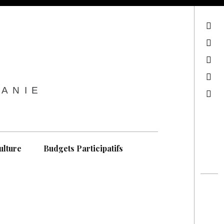
sur Facebook
sur Twitter
Contactez-nous !
Notre philosophie
TANIE
Recherche
ulture
Budgets Participatifs