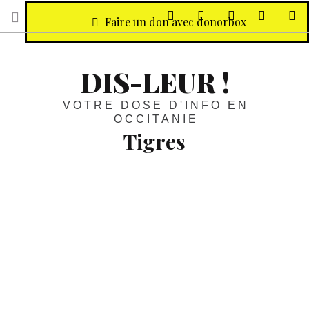
sur Facebook
sur Twitter
Contactez-nous 
Notre ph
R
Faire un don avec donorbox
DIS-LEUR !
VOTRE DOSE D'INFO EN
OCCITANIE
Tigres
Animaux :
Le maire de