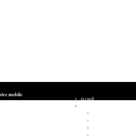
otre mobile
Accueil
Compte d’adhérent
Annulation d’adhésion
Confirmation d’adhési
Facture d’adhésion
Niveaux d’adhésion