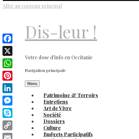
Aller au contenu principal
Dis-leur !
Facebook
Votre dose d'info en Occitanie
X
Navigation principale
WhatsApp
Menu
Pinterest
Patrimoine & Terroirs
LinkedIn
Entretiens
Art de Vivre
Messenger
Société
Dossiers
Skype
Culture
Budgets Participatifs
Copy