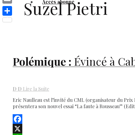
Suzel Pietri
Accès abonné
Link
Email
Share
Polémique :
Évincé à Cab
D
D
Lire la Suite
Eric Naulleau est l’invité du CML (organisateur du Prix 
présentera son nouvel essai “La faute à Rousseau” (Edit
Facebook