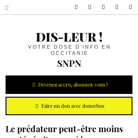
sur Facebook
sur Twitter
Contactez-nous 
Notre ph
R
DIS-LEUR !
VOTRE DOSE D'INFO EN
OCCITANIE
SNPN
Devenez accro, abonnez-vous !
Faire un don avec donorbox
Le prédateur peut-être moins