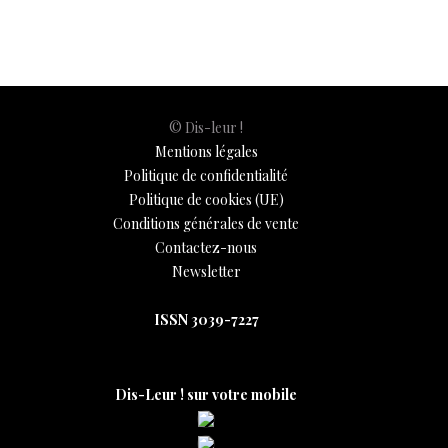
o
p
n
er
n
k
p
k
© Dis-leur !
Mentions légales
Politique de confidentialité
Politique de cookies (UE)
Conditions générales de vente
Contactez-nous
Newsletter
ISSN 3039-7227
Dis-Leur ! sur votre mobile