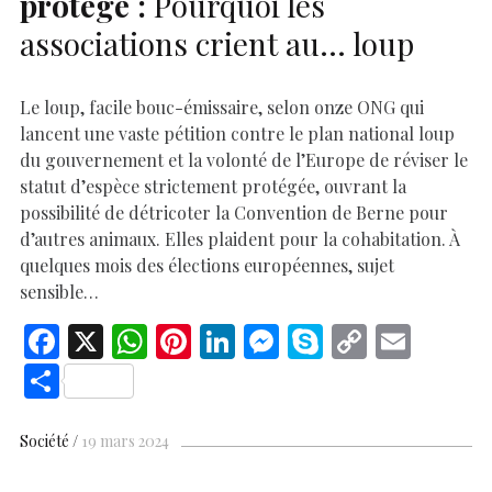
protégé :
Pourquoi les
associations crient au… loup
Le loup, facile bouc-émissaire, selon onze ONG qui
lancent une vaste pétition contre le plan national loup
du gouvernement et la volonté de l’Europe de réviser le
statut d’espèce strictement protégée, ouvrant la
possibilité de détricoter la Convention de Berne pour
d’autres animaux. Elles plaident pour la cohabitation. À
quelques mois des élections européennes, sujet
sensible…
F
X
W
Pi
Li
M
S
C
E
ac
h
nt
n
es
k
o
m
S
e
at
er
k
se
y
p
ai
h
b
s
es
e
n
p
y
l
ar
Société
19 mars 2024
o
A
t
dI
g
e
Li
e