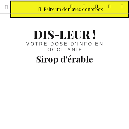
sur Facebook
sur Twitter
Contactez-nous 
Notre ph
R
Faire un don avec donorbox
DIS-LEUR !
VOTRE DOSE D'INFO EN
OCCITANIE
Sirop d’érable
Noël
(3)
:
Cette savoureuse