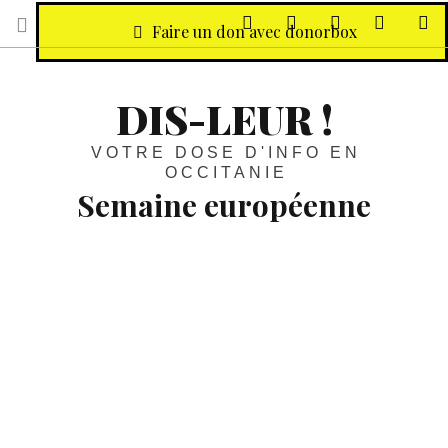
sur Facebook
sur Twitter
Contactez-nous 
Notre ph
R
Faire un don avec donorbox
DIS-LEUR !
VOTRE DOSE D'INFO EN
OCCITANIE
Semaine européenne
Rendez-vous :
Journées