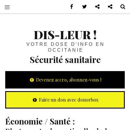
sur Facebook
sur Twitter
Contactez-nous 
Notre ph
R
DIS-LEUR !
VOTRE DOSE D'INFO EN
OCCITANIE
Sécurité sanitaire
Devenez accro, abonnez-vous !
Faire un don avec donorbox
Économie / Santé :