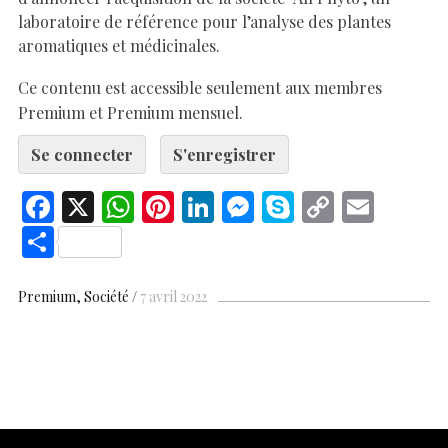
laboratoire de référence pour l’analyse des plantes
aromatiques et médicinales.
Ce contenu est accessible seulement aux membres
Premium et Premium mensuel.
Se connecter
S'enregistrer
F
X
W
Pi
Li
M
S
C
E
ac
h
nt
n
es
k
o
m
S
e
at
er
k
se
y
p
ai
h
b
s
es
e
n
p
y
l
ar
Premium
Société
7 avril 2022
o
A
t
dI
g
e
Li
e
o
p
n
er
n
k
p
k