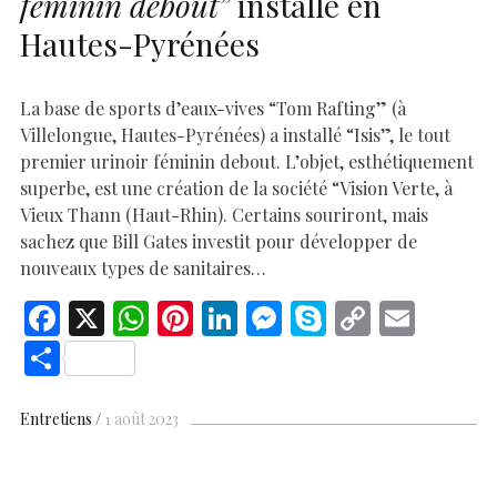
féminin debout”
installé en
Hautes-Pyrénées
La base de sports d’eaux-vives “Tom Rafting” (à
Villelongue, Hautes-Pyrénées) a installé “Isis”, le tout
premier urinoir féminin debout. L’objet, esthétiquement
superbe, est une création de la société “Vision Verte, à
Vieux Thann (Haut-Rhin). Certains souriront, mais
sachez que Bill Gates investit pour développer de
nouveaux types de sanitaires…
F
X
W
Pi
Li
M
S
C
E
ac
h
nt
n
es
k
o
m
S
e
at
er
k
se
y
p
ai
h
b
s
es
e
n
p
y
l
ar
Entretiens
1 août 2023
o
A
t
dI
g
e
Li
e
o
p
n
er
n