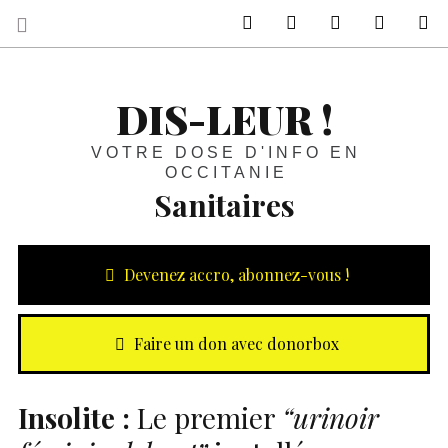
sur Facebook
sur Twitter
Contactez-nous 
Notre ph
R
DIS-LEUR !
VOTRE DOSE D'INFO EN
OCCITANIE
Sanitaires
Devenez accro, abonnez-vous !
Faire un don avec donorbox
Insolite :
Le premier
“urinoir