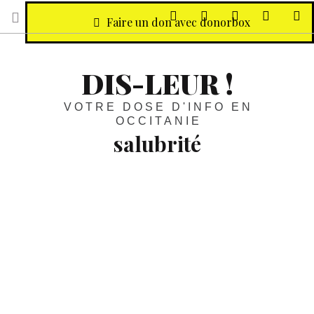
sur Facebook
sur Twitter
Contactez-nous 
Notre ph
R
Faire un don avec donorbox
DIS-LEUR !
VOTRE DOSE D'INFO EN
OCCITANIE
salubrité
Conchyliculture / Étang de