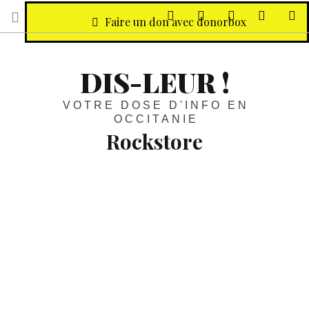
sur Facebook
sur Twitter
Contactez-nous 
Notre ph
R
Faire un don avec donorbox
DIS-LEUR !
VOTRE DOSE D'INFO EN
OCCITANIE
Rockstore
Spectacles :
Concert,