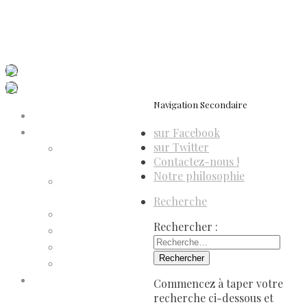
ISSN 3039-7227
Dis-Leur ! sur votre mobile
Navigation Secondaire
Accueil
sur Facebook
Compte d’adhérent
sur Twitter
Annulation
Contactez-nous !
d’adhésion
Notre philosophie
Confirmation
d’adhésion
Recherche
Facture d’adhésion
Rechercher :
Niveaux d’adhésion
Paiement d’adhésion
Reçu d’adhésion
Conditions générales de
Commencez à taper votre
vente
recherche ci-dessous et