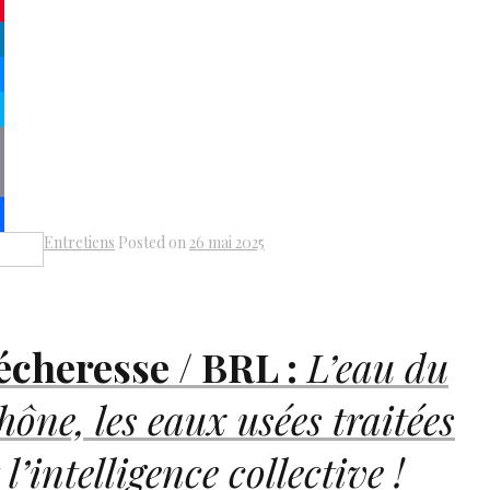
atsApp
terest
kedIn
senger
pe
py
k
il
Entretiens
Posted on
26 mai 2025
Share
écheresse /
BRL
:
L’eau du
hône, les eaux usées traitées
 l’intelligence collective !