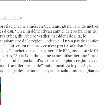
D
Lire la Suite
prélève chaque année, en Occitanie, 1,6 milliard de mètres
es d’eau. “On a un déficit d’eau annuel de 200 millions de
res cubes, dit Fabrice Verdier, président de BRL, le
cessionnaire de la région Occitanie. Il n’y a pas de solution
acle. BRL en est une mais ce n’est pas LA solution.” Jean-
nçois Blanchet, directeur général de BRL, insiste sur le fait
, certes, “Aqua Domitia est une arme antisécheresse”, mais
il est aussi “important d’avoir des champions régionaux qui
hent travailler ensemble”, notamment via le pôle Aqua-
ley et capables de faire émerger des solutions exemplaires.
ebook
atsApp