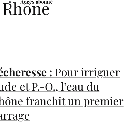
Rhône
Accès abonné
écheresse :
Pour irriguer
ude et P.-O., l’eau du
hône franchit un premier
arrage