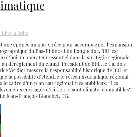
limatique
D
Lire la Suite
st une épopée unique. Créée pour accompagner l’expansion
ographique du Bas-Rhône et du Languedoc, BRL est
ourd’hui un opérateur essentiel dans la stratégie régionale
e au dérèglement du climat. Président de BRL, le Gardois
rice Verdier mesure la responsabilité historique de BRL et
que la possibilité d’étendre le réseau hydraulique régional
s le cadre d’un plan eau régional très ambitieux. “Les
lèvements envisagés d’ici à 2050 sont climato-compatibles”,
fie Jean-François Blanchet, DG.
ebook