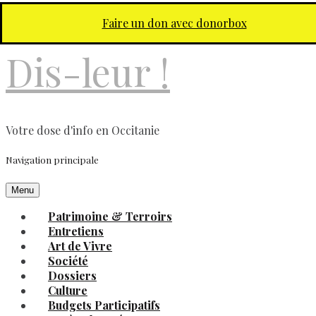
Aller au contenu principal
Faire un don avec donorbox
Dis-leur !
Votre dose d'info en Occitanie
Navigation principale
Menu
Patrimoine & Terroirs
Entretiens
Art de Vivre
Société
Dossiers
Culture
Budgets Participatifs