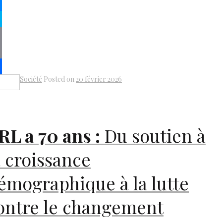
kedIn
senger
pe
py
k
il
Société
Posted on
20 février 2026
Share
RL
a 70 ans :
Du soutien à
a croissance
émographique à la lutte
ontre le changement