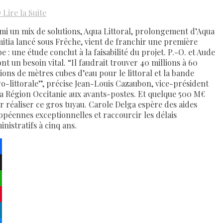
D
Lire la Suite
mi un mix de solutions, Aqua Littoral, prolongement d’Aqua
itia lancé sous Frêche, vient de franchir une première
e : une étude conclut à la faisabilité du projet. P.-O. et Aude
nt un besoin vital. “Il faudrait trouver 40 millions à 60
lions de mètres cubes d’eau pour le littoral et la bande
ro-littorale”, précise Jean-Louis Cazaubon, vice-président
la Région Occitanie aux avants-postes. Et quelque 500 M€
r réaliser ce gros tuyau. Carole Delga espère des aides
opéennes exceptionnelles et raccourcir les délais
nistratifs à cinq ans.
ebook
atsApp
terest