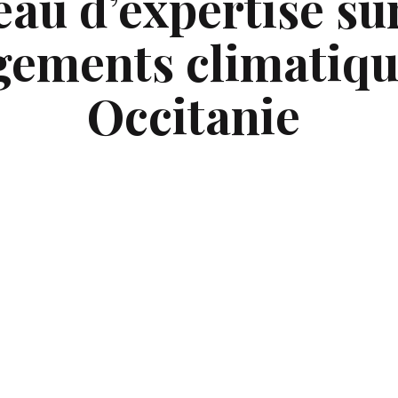
au d’expertise sur
ements climatiqu
Occitanie
:
L’Occitanie
 sécheresses
s extrêmes