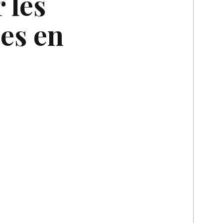
 les
es en