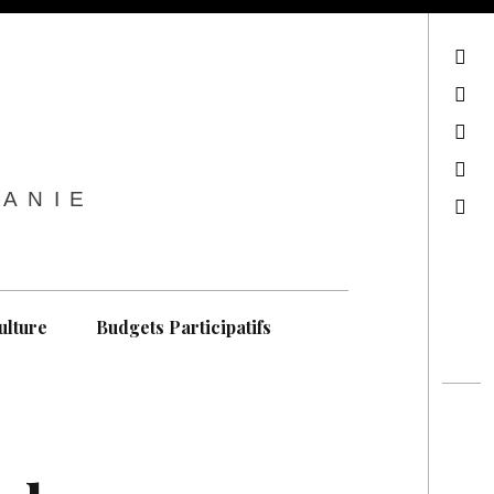
sur Facebook
sur Twitter
Contactez-nous !
Notre philosophie
TANIE
Recherche
ulture
Budgets Participatifs