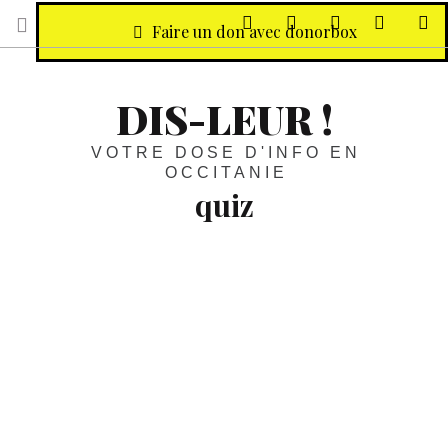
sur Facebook
sur Twitter
Contactez-nous 
Notre ph
R
Faire un don avec donorbox
DIS-LEUR !
VOTRE DOSE D'INFO EN
OCCITANIE
quiz
Dossier :
Bowling, jeux,