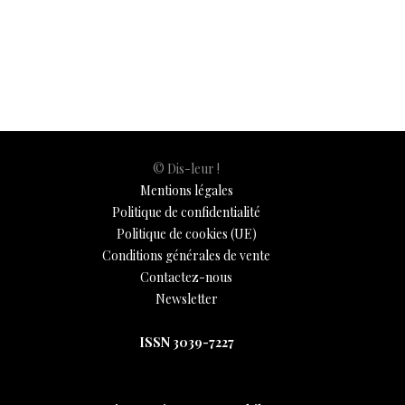
b
s
es
e
n
p
y
l
ar
Dossiers
6 mai 2025
o
A
t
dI
g
e
Li
e
o
p
n
er
n
k
p
k
© Dis-leur !
Mentions légales
Politique de confidentialité
Politique de cookies (UE)
Conditions générales de vente
Contactez-nous
Newsletter
ISSN 3039-7227