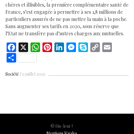
chères et illisibles, la première complémentaire santé de
France, s’est engagée à permettre à ses 1,8 millions de
particuliers assurés de ne pas mettre la main à la poche.
Sans augmenter ses tarifs en 2020, sous réserve que
l’Etat ne transfère pas d’autres charges aux mutuelles.
F
X
W
Pi
Li
M
S
C
E
ac
h
nt
n
es
k
o
m
S
e
at
er
k
se
y
p
ai
h
b
s
es
e
n
p
y
l
ar
Société
9 juillet 2019
o
A
t
dI
g
e
Li
e
o
p
n
er
n
k
p
k
© Dis-leur !
Mentions légales