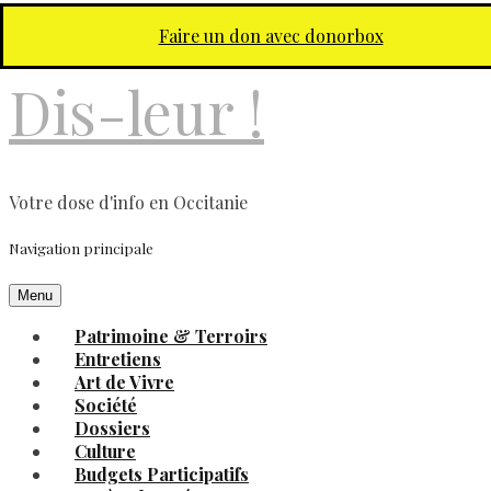
Aller au contenu principal
Faire un don avec donorbox
Dis-leur !
Votre dose d'info en Occitanie
Navigation principale
Menu
Patrimoine & Terroirs
Entretiens
Art de Vivre
Société
Dossiers
Culture
Budgets Participatifs