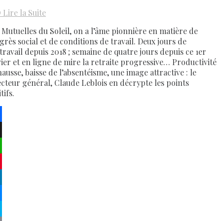
D
Lire la Suite
 Mutuelles du Soleil, on a l’âme pionnière en matière de
grès social et de conditions de travail. Deux jours de
étravail depuis 2018 ; semaine de quatre jours depuis ce 1er
vier et en ligne de mire la retraite progressive… Productivité
ausse, baisse de l’absentéisme, une image attractive : le
ecteur général, Claude Leblois en décrypte les points
tifs.
ebook
atsApp
terest
kedIn
senger