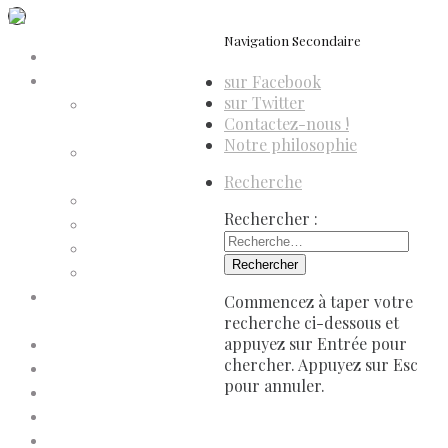
Navigation Secondaire
Accueil
sur Facebook
Compte d’adhérent
sur Twitter
Annulation
Contactez-nous !
d’adhésion
Notre philosophie
Confirmation
d’adhésion
Recherche
Facture d’adhésion
Rechercher :
Niveaux d’adhésion
Paiement d’adhésion
Reçu d’adhésion
Conditions générales de
Commencez à taper votre
vente
recherche ci-dessous et
appuyez sur Entrée pour
Contactez-nous
chercher. Appuyez sur Esc
Faites un don à Dis-Leur !
pour annuler.
Mentions légales
Newsletter
Politique de confidentialité