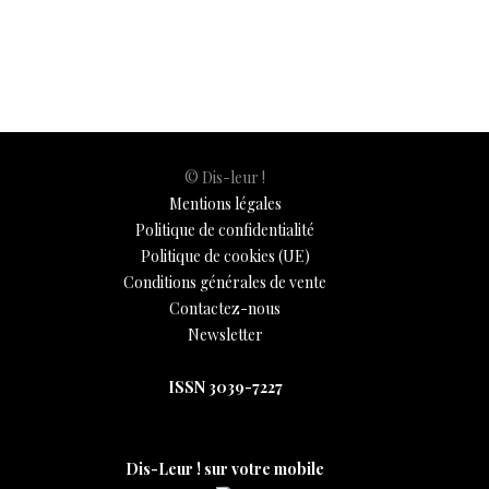
o
A
t
dI
g
e
Li
e
o
p
n
er
n
k
p
k
© Dis-leur !
Mentions légales
Politique de confidentialité
Politique de cookies (UE)
Conditions générales de vente
Contactez-nous
Newsletter
ISSN 3039-7227
Dis-Leur ! sur votre mobile