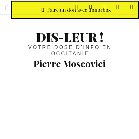
sur Facebook
sur Twitter
Contactez-nous 
Notre ph
R
Faire un don avec donorbox
DIS-LEUR !
VOTRE DOSE D'INFO EN
OCCITANIE
Pierre Moscovici
Rapport inédit de la Cour des