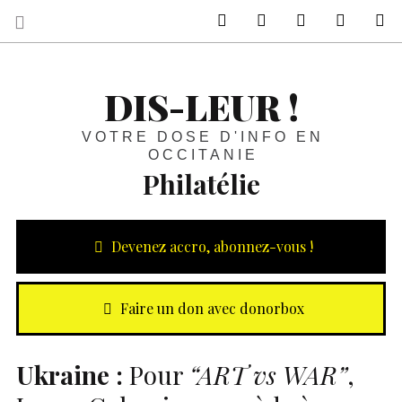
sur Facebook
sur Twitter
Contactez-nous 
Notre ph
R
DIS-LEUR !
VOTRE DOSE D'INFO EN
OCCITANIE
Philatélie
Devenez accro, abonnez-vous !
Faire un don avec donorbox
Ukraine :
Pour
“ART vs WAR”
,