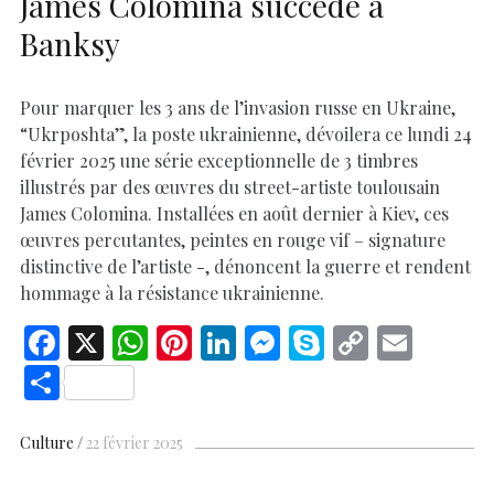
James Colomina succède à
Banksy
Pour marquer les 3 ans de l’invasion russe en Ukraine,
“Ukrposhta”, la poste ukrainienne, dévoilera ce lundi 24
février 2025 une série exceptionnelle de 3 timbres
illustrés par des œuvres du street-artiste toulousain
James Colomina. Installées en août dernier à Kiev, ces
œuvres percutantes, peintes en rouge vif – signature
distinctive de l’artiste -, dénoncent la guerre et rendent
hommage à la résistance ukrainienne.
F
X
W
Pi
Li
M
S
C
E
ac
h
nt
n
es
k
o
m
S
e
at
er
k
se
y
p
ai
h
b
s
es
e
n
p
y
l
ar
Culture
22 février 2025
o
A
t
dI
g
e
Li
e