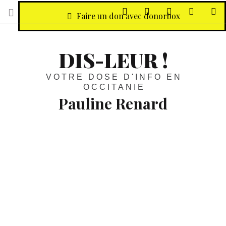
sur Facebook
sur Twitter
Contactez-nous 
Notre ph
R
Faire un don avec donorbox
DIS-LEUR !
VOTRE DOSE D'INFO EN
OCCITANIE
Pauline Renard
Santé :
À Montpellier, la riche