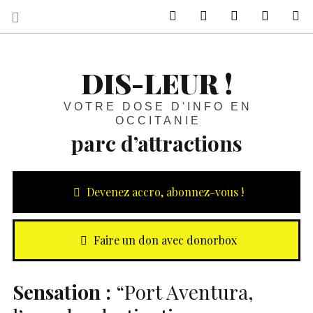
sur Facebook
sur Twitter
Contactez-nous 
Notre ph
R
DIS-LEUR !
VOTRE DOSE D'INFO EN
OCCITANIE
parc d’attractions
Devenez accro, abonnez-vous !
Faire un don avec donorbox
Sensation :
“Port Aventura,