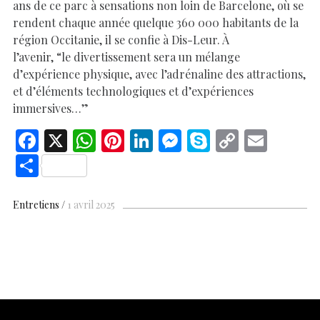
ans de ce parc à sensations non loin de Barcelone, où se
rendent chaque année quelque 360 000 habitants de la
région Occitanie, il se confie à Dis-Leur. À
l’avenir, “le divertissement sera un mélange
d’expérience physique, avec l’adrénaline des attractions,
et d’éléments technologiques et d’expériences
immersives…”
F
X
W
Pi
Li
M
S
C
E
ac
h
nt
n
es
k
o
m
S
e
at
er
k
se
y
p
ai
h
b
s
es
e
n
p
y
l
ar
Entretiens
1 avril 2025
o
A
t
dI
g
e
Li
e
o
p
n
er
n
k
p
k