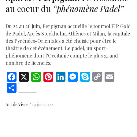
au coeur du
“phénomène Padel”
Du 22 au 26 juin, Perpignan accueille le tournoi FIP Gold
de Padel, Après Stockholm, Athènes et Milan, la capitale
des Pyrénées-Orientales a été choisie pour être le
théâtre de cet événement. Le padel, un sport-
phénomène dont l’Occitanie compte le plus grand
nombre de licenciés.
F
X
W
Pi
Li
M
S
C
E
ac
h
nt
n
es
k
o
m
S
e
at
er
k
se
y
p
ai
h
b
s
es
e
n
p
y
l
ar
Art de Vivre
19 juin 2022
o
A
t
dI
g
e
Li
e
o
p
n
er
n
k
p
k