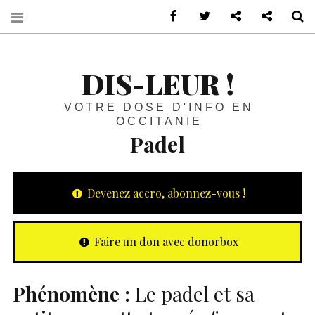
sur Facebook
sur Twitter
Contactez-nous 
Notre ph
R
DIS-LEUR !
VOTRE DOSE D'INFO EN
OCCITANIE
Padel
Devenez accro, abonnez-vous !
Faire un don avec donorbox
Phénomène :
Le padel et sa