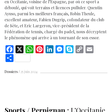
en Occitanie, voisine de l’Espagne, par où ce sport a
déboulé, qui voit terrains et licences pulluler. Quentin
Ayuso, parmi les meilleurs français, Robin Theule,
excellent amateur, Fabien Dugrip, cofondateur du club
de Sète, et Eric Largeron, vice-président de la
Fédération de tennis, chargé du padel, nous décryptent
le phénomène qui arrive à un tournant de son essor.
F
X
W
Pi
Li
M
S
C
E
ac
h
nt
n
es
k
o
m
S
e
at
er
k
se
y
p
ai
h
b
s
es
e
n
p
y
l
ar
Dossiers
25 juin 2024
o
A
t
dI
g
e
Li
e
o
p
n
er
n
k
p
k
Sports / Perpignan :
L’Occitanie