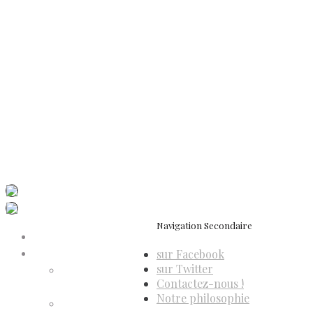
Mentions légales
Politique de confidentialité
Politique de cookies (UE)
Conditions générales de vente
Contactez-nous
Newsletter
ISSN 3039-7227
Dis-Leur ! sur votre mobile
Navigation Secondaire
Accueil
sur Facebook
Compte d’adhérent
sur Twitter
Annulation
Contactez-nous !
d’adhésion
Notre philosophie
Confirmation