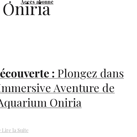
Oniria
Accès abonné
écouverte :
Plongez dans
’Immersive Aventure de
’Aquarium Oniria
D
Lire la Suite