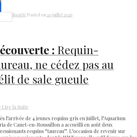
k
il
Société
Posted on
20 juillet 2026
Share
écouverte :
Requin-
aureau, ne cédez pas au
élit de sale gueule
D
Lire la Suite
s l’arrivée de 4 jeunes requins gris en juillet, l’Aquarium
ria de Canet-en-Roussillon a accueilli en août deux
ressionants requins “taureau”. L’occasion de revenir sur