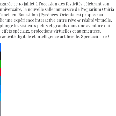
gurée ce 10 juillet à l’occasion des festivités célébrant son
anniversaire, la nouvelle salle immersive de l’Aquarium Oniria
Canet-en-Roussillon (Pyrénées-Orientales) propose au
lic une expérience interactive entre rêve & réalité virtuelle,
 plonge les visiteurs petits et grands dans une aventure qui
e effets spéciaux, projections virtuelles et augmentées,
ractivité digitale et intelligence artificielle. Spectaculaire !
ebook
atsApp
terest
kedIn
senger
pe
py