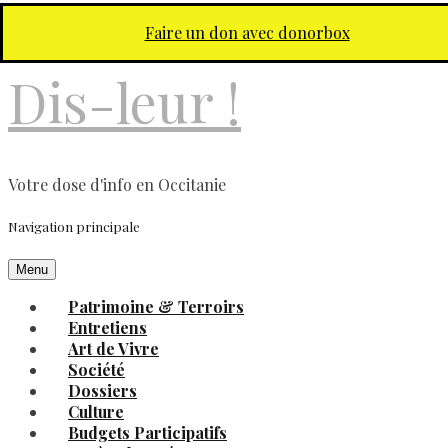
Aller au contenu principal
Faire un don avec donorbox
Dis-leur !
Votre dose d'info en Occitanie
Navigation principale
Menu
Patrimoine & Terroirs
Entretiens
Art de Vivre
Société
Dossiers
Culture
Budgets Participatifs