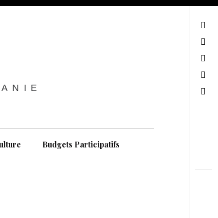
sur Facebook
sur Twitter
Contactez-nous !
Notre philosophie
TANIE
Recherche
ulture
Budgets Participatifs