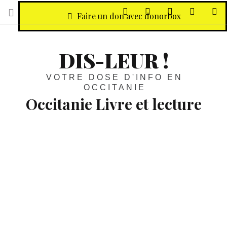
sur Facebook
sur Twitter
Contactez-nous 
Notre ph
R
Faire un don avec donorbox
DIS-LEUR !
VOTRE DOSE D'INFO EN
OCCITANIE
Occitanie Livre et lecture
Économie :
Le livre en