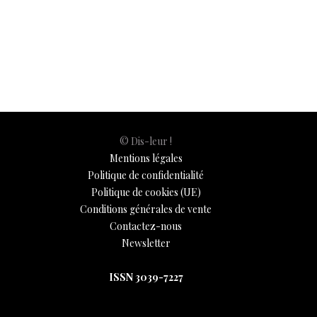
h
b
s
es
e
n
p
y
l
ar
Société
30 mars 2018
o
A
t
dI
g
e
Li
e
o
p
n
er
n
k
p
k
© Dis-leur !
Mentions légales
Politique de confidentialité
Politique de cookies (UE)
Conditions générales de vente
Contactez-nous
Newsletter
ISSN 3039-7227