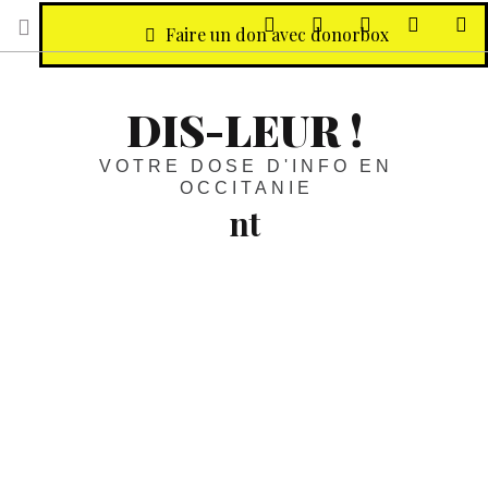
sur Facebook
sur Twitter
Contactez-nous 
Notre ph
R
Faire un don avec donorbox
DIS-LEUR !
VOTRE DOSE D'INFO EN
OCCITANIE
nt
Tendances :
La Fast-déco, cette