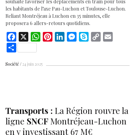
souhaite favoriser les déplacements en train pour tous
les habitants de l’axe Pau-Luchon et Toulouse-Luchon.
Reliant Montréjeau à Luchon en 35 minutes, elle
proposera 6 allers-retours quotidiens.
F
X
W
Pi
Li
M
S
C
E
ac
h
nt
n
es
k
o
m
S
e
at
er
k
se
y
p
ai
h
b
s
es
e
n
p
y
l
ar
Société
24 juin 2025
o
A
t
dI
g
e
Li
e
o
p
n
er
n
k
p
k
Transports :
La Région rouvre la
ligne
SNCF
Montréjeau-Luchon
en y investissant 67 M€