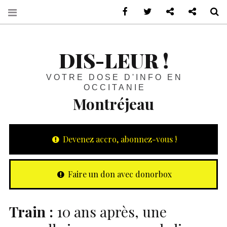
sur Facebook
sur Twitter
Contactez-nous 
Notre ph
R
DIS-LEUR !
VOTRE DOSE D'INFO EN
OCCITANIE
Montréjeau
Devenez accro, abonnez-vous !
Faire un don avec donorbox
Train :
10 ans après, une