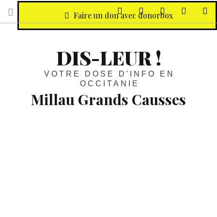
sur Facebook
sur Twitter
Contactez-nous 
Notre ph
R
Faire un don avec donorbox
DIS-LEUR !
VOTRE DOSE D'INFO EN
OCCITANIE
Millau Grands Causses
Occitanie :
Gorges du Tarn,