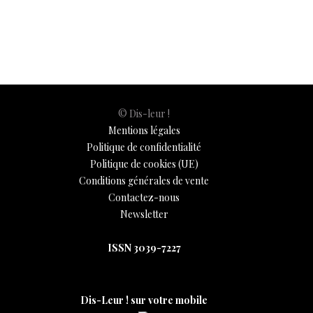
o
A
t
dI
g
e
Li
e
o
p
n
er
n
k
p
k
© Dis-leur !
Mentions légales
Politique de confidentialité
Politique de cookies (UE)
Conditions générales de vente
Contactez-nous
Newsletter
ISSN 3039-7227
Dis-Leur ! sur votre mobile