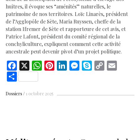
huîtres, il évoque ses “aménités” naturelles, le
patrimoine de nos territoires. Loïc Linarès, président
de l’Agglopôle de Sète, Maria Ruyssen, cheffe de la
station Ifremer de Sète et rapporteure de cet avis, et
Patrice Lafont, président du comité régional de la
conchyliculture, expliquent comment cette activité
ancestrale peut devenir pivot d’un projet politique.
F
X
W
Pi
Li
M
S
C
E
ac
h
nt
n
es
k
o
m
S
e
at
er
k
se
y
p
ai
h
b
s
es
e
n
p
y
l
ar
Dossiers
1 octobre 2025
o
A
t
dI
g
e
Li
e
o
p
n
er
n
k
p
k