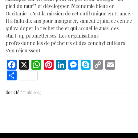
pied du mur” et développer l’économie bleue en
Occitanie : c’est la mission de cet outil unique en France.
Il a fallu dix ans pour inaugurer, samedi 2 juin, ce centre
qui va doper la recherche et qui accueille aussi des
start-up prometteuses. Les organisations
professionnelles de pêcheurs et des conchyliculteurs
s’en réjouissent.
F
X
W
Pi
Li
M
S
C
E
ac
h
nt
n
es
k
o
m
S
e
at
er
k
se
y
p
ai
h
b
s
es
e
n
p
y
l
ar
Société
7 juin 2023
o
A
t
dI
g
e
Li
e
o
p
n
er
n
k
p
k