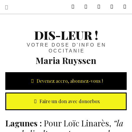
sur Facebook
sur Twitter
Contactez-nous 
Notre ph
R
DIS-LEUR !
VOTRE DOSE D'INFO EN
OCCITANIE
Maria Ruyssen
Devenez accro, abonnez-vous !
Faire un don avec donorbox
Lagunes :
Pour Loïc Linarès,
“la