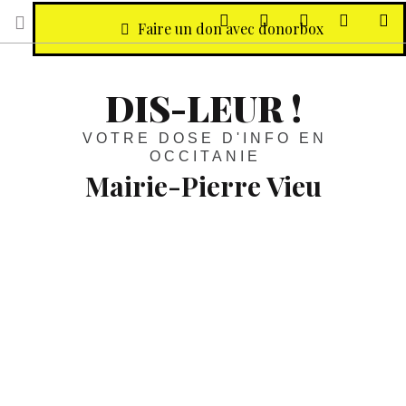
sur Facebook
sur Twitter
Contactez-nous 
Notre ph
R
Faire un don avec donorbox
DIS-LEUR !
VOTRE DOSE D'INFO EN
OCCITANIE
Mairie-Pierre Vieu
Mémoires d’une vie riche :