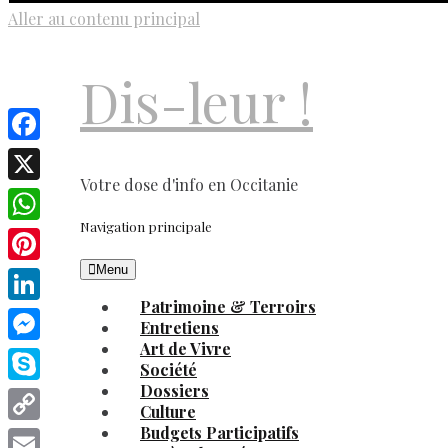
Aller au contenu principal
Dis-leur !
Facebook
Votre dose d'info en Occitanie
X
Navigation principale
WhatsApp
Menu
Pinterest
Patrimoine & Terroirs
LinkedIn
Entretiens
Art de Vivre
Messenger
Société
Dossiers
Skype
Culture
Budgets Participatifs
Copy