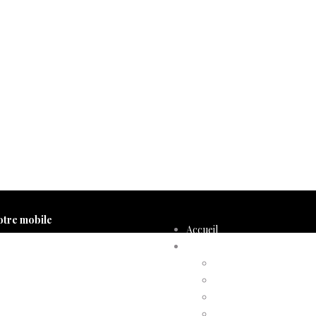
otre mobile
Accueil
Compte d’adhérent
Annulation d’adhésion
Confirmation d’adhési
Facture d’adhésion
Niveaux d’adhésion