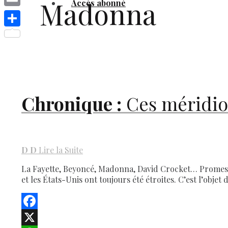
Madonna
Accès abonné
Link
Email
Share
Chronique :
Ces méridion
D
D
Lire la Suite
La Fayette, Beyoncé, Madonna, David Crocket… Promesse
et les États-Unis ont toujours été étroites. C’est l’obje
Facebook