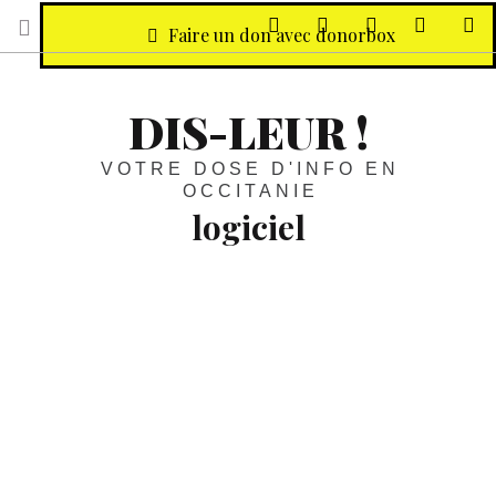
sur Facebook
sur Twitter
Contactez-nous 
Notre ph
R
Faire un don avec donorbox
DIS-LEUR !
VOTRE DOSE D'INFO EN
OCCITANIE
logiciel
Économie :
Le cash sera pisté