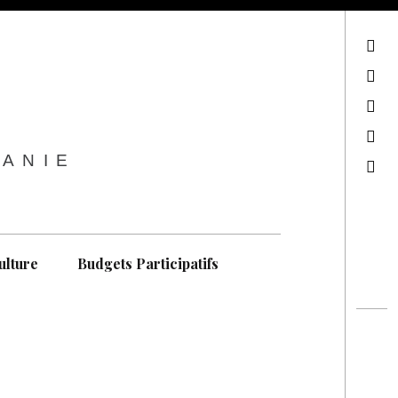
sur Facebook
sur Twitter
Contactez-nous !
Notre philosophie
TANIE
Recherche
ulture
Budgets Participatifs