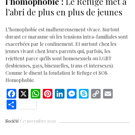
l’homophobie :
Le Refuge met à
l’abri de plus en plus de jeunes
L’homophobie est malheureusement vivace. Surtout
durant ce marasme où les tensions intra-familiales sont
exacerbées par le confinement. Et surtout chez les
jeunes vivant chez leurs parents qui, parfois, les
rejettent parce qu’ils sont homosexuels ou LGBT
(lesbiennes, gays, bisexuelles, trans et intersexes).
Comme le disent la fondation le Refuge et SOS
Homophobie.
F
X
W
Pi
Li
M
S
C
E
ac
h
nt
n
es
k
o
m
S
e
at
er
k
se
y
p
ai
h
b
s
es
e
n
p
y
l
ar
Société
17 novembre 2020
o
A
t
dI
g
e
Li
e