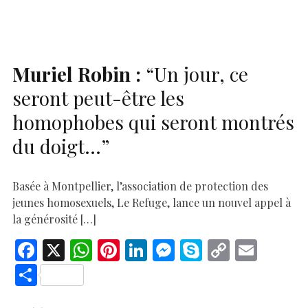
o
p
n
er
n
k
p
k
Muriel Robin :
“Un jour, ce
seront peut-être les
homophobes qui seront montrés
du doigt…”
Basée à Montpellier, l’association de protection des
jeunes homosexuels, Le Refuge, lance un nouvel appel à
la générosité […]
F
X
W
Pi
Li
M
S
C
E
ac
h
nt
n
es
k
o
m
S
e
at
er
k
se
y
p
ai
h