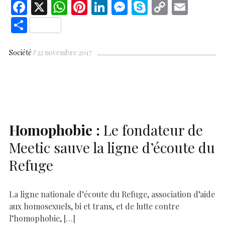
F
X
W
Pi
Li
M
S
C
E
ac
h
nt
n
es
k
o
m
S
e
at
er
k
se
y
p
ai
h
b
s
es
e
n
p
y
l
ar
Société
22 novembre 2017
o
A
t
dI
g
e
Li
e
o
p
n
er
n
k
p
k
Homophobie :
Le fondateur de
Meetic sauve la ligne d’écoute du
Refuge
La ligne nationale d’écoute du Refuge, association d’aide
aux homosexuels, bi et trans, et de lutte contre
l’homophobie, […]