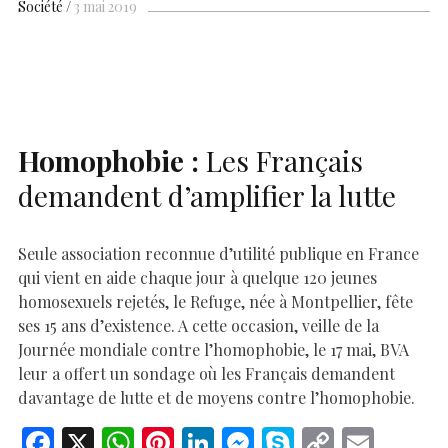
b
s
es
e
n
p
y
l
ar
Société
3 mai 2019
o
A
t
dI
g
e
Li
e
o
p
n
er
n
k
p
k
Homophobie :
Les Français
demandent d’amplifier la lutte
Seule association reconnue d’utilité publique en France
qui vient en aide chaque jour à quelque 120 jeunes
homosexuels rejetés, le Refuge, née à Montpellier, fête
ses 15 ans d’existence. A cette occasion, veille de la
Journée mondiale contre l’homophobie, le 17 mai, BVA
leur a offert un sondage où les Français demandent
davantage de lutte et de moyens contre l’homophobie.
F
X
W
Pi
Li
M
S
C
E