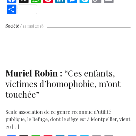
ac
h
nt
n
es
k
o
m
S
e
at
er
k
se
y
p
ai
h
b
s
es
e
n
p
y
l
ar
Société
14 mai 2018
o
A
t
dI
g
e
Li
e
o
p
n
er
n
k
p
k
Muriel Robin :
“Ces enfants,
victimes d’homophobie, m’ont
touchée”
Seule association de ce genre reconnue d’utilité
publique, le Refuge, dont le siège est à Montpellier, vient
en […]