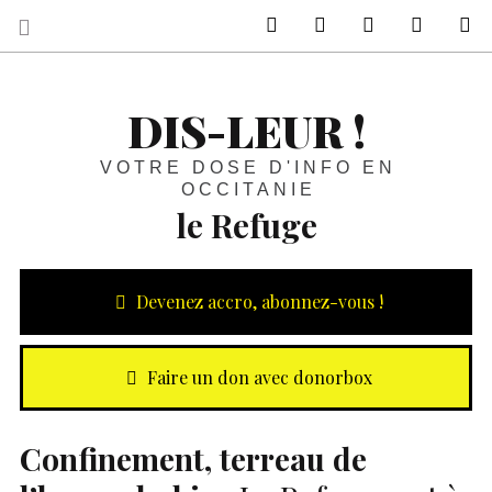
sur Facebook
sur Twitter
Contactez-nous 
Notre ph
R
DIS-LEUR !
VOTRE DOSE D'INFO EN
OCCITANIE
le Refuge
Devenez accro, abonnez-vous !
Faire un don avec donorbox
Confinement, terreau de