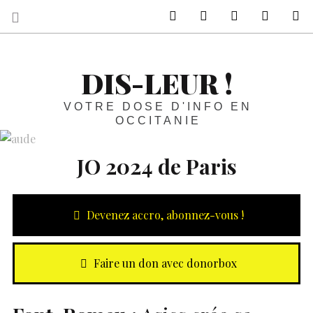
sur Facebook
sur Twitter
Contactez-nous 
Notre ph
R
DIS-LEUR !
VOTRE DOSE D'INFO EN
OCCITANIE
JO 2024 de Paris
Devenez accro, abonnez-vous !
Faire un don avec donorbox