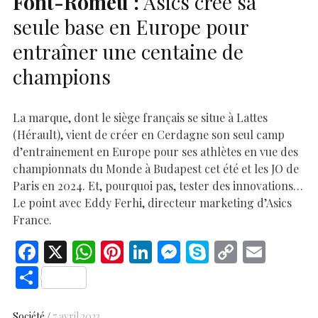
Font-Romeu :
Asics crée sa
seule base en Europe pour
entraîner une centaine de
champions
La marque, dont le siège français se situe à Lattes
(Hérault), vient de créer en Cerdagne son seul camp
d’entrainement en Europe pour ses athlètes en vue des
championnats du Monde à Budapest cet été et les JO de
Paris en 2024. Et, pourquoi pas, tester des innovations…
Le point avec Eddy Ferhi, directeur marketing d’Asics
France.
F
X
W
Pi
Li
M
S
C
E
ac
h
nt
n
es
k
o
m
S
e
at
er
k
se
y
p
ai
h
Société
7 avril 2023