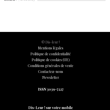
b
s
es
e
n
p
y
l
ar
o
A
t
dI
g
e
Li
e
o
p
n
er
n
k
p
k
© Dis-leur !
Mentions légales
Politique de confidentialité
Politique de cookies (UE)
Conditions générales de vente
Contactez-nous
Newsletter
ISSN 3039-7227
Dis-Leur ! sur votre mobile