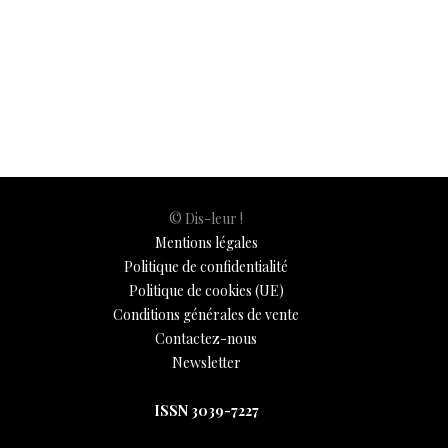
e
at
er
k
se
y
p
ai
h
b
s
es
e
n
p
y
l
ar
Premium
Société
7 mai 2021
o
A
t
dI
g
e
Li
e
o
p
n
er
n
k
p
k
© Dis-leur !
Mentions légales
Politique de confidentialité
Politique de cookies (UE)
Conditions générales de vente
Contactez-nous
Newsletter
ISSN 3039-7227