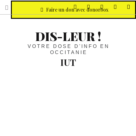
sur Facebook
sur Twitter
Contactez-nous 
Notre ph
R
Faire un don avec donorbox
DIS-LEUR !
VOTRE DOSE D'INFO EN
OCCITANIE
IUT
Sète en exemple :
Sophie Béjean,