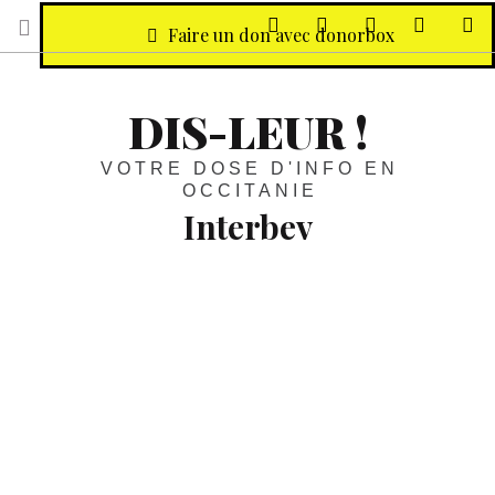
sur Facebook
sur Twitter
Contactez-nous 
Notre ph
R
Faire un don avec donorbox
DIS-LEUR !
VOTRE DOSE D'INFO EN
OCCITANIE
Interbev
Découverte :
À Toulouse, rendez-