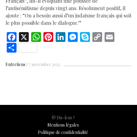
Français”, dit-il évoquant une poussée de
l’antisémitisme depuis vingt ans. Résolument positif, il
ajoute : “On a besoin aussi d’un judaïsme français qui soit
le plus possible dans le dialogue.”
F
X
W
Pi
Li
M
S
C
E
ac
h
nt
n
es
k
o
m
S
e
at
er
k
se
y
p
ai
h
b
s
es
e
n
p
y
l
ar
Entretiens
7 novembre 2022
o
A
t
dI
g
e
Li
e
o
p
n
er
n
k
p
k
© Dis-leur !
Mentions légales
Politique de confidentialité