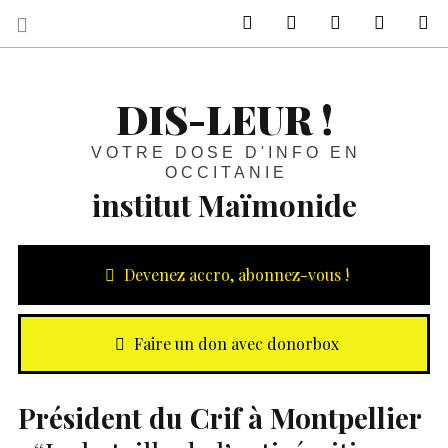
sur Facebook
sur Twitter
Contactez-nous 
Notre ph
R
DIS-LEUR !
VOTRE DOSE D'INFO EN
OCCITANIE
institut Maïmonide
Devenez accro, abonnez-vous !
Faire un don avec donorbox
Président du Crif à Montpellier