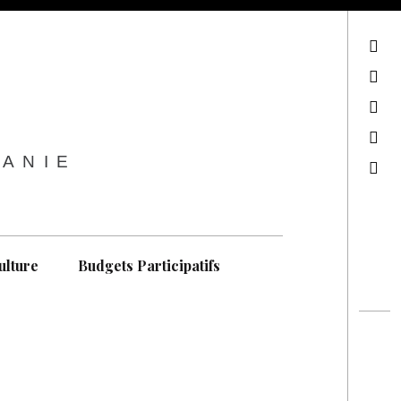
sur Facebook
sur Twitter
Contactez-nous !
Notre philosophie
TANIE
Recherche
ulture
Budgets Participatifs