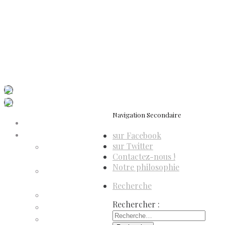
Contactez-nous
Newsletter
ISSN 3039-7227
Dis-Leur ! sur votre mobile
Navigation Secondaire
Accueil
sur Facebook
Compte d’adhérent
sur Twitter
Annulation
Contactez-nous !
d’adhésion
Notre philosophie
Confirmation
d’adhésion
Recherche
Facture d’adhésion
Rechercher :
Niveaux d’adhésion
Paiement d’adhésion