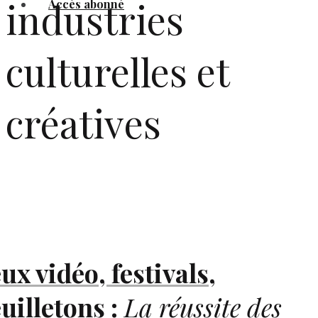
industries
Accès abonné
culturelles et
créatives
eux vidéo, festivals,
euilletons :
La réussite des