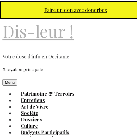
Aller au contenu principal
Faire un don avec donorbox
Dis-leur !
Votre dose d'info en Occitanie
Navigation principale
Menu
Patrimoine & Terroirs
Entretiens
Art de Vivre
Société
Dossiers
Culture
Budgets Participatifs