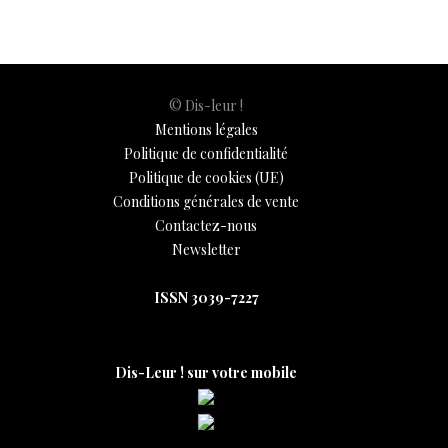
o
p
n
er
n
k
p
k
© Dis-leur !
Mentions légales
Politique de confidentialité
Politique de cookies (UE)
Conditions générales de vente
Contactez-nous
Newsletter
ISSN 3039-7227
Dis-Leur ! sur votre mobile