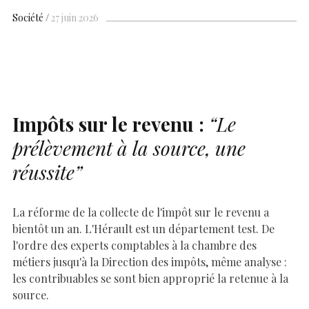
h
b
s
es
e
n
p
y
l
ar
Société
27 juin 2026
o
A
t
dI
g
e
Li
e
o
p
n
er
n
k
p
k
Impôts sur le revenu :
“Le
prélèvement à la source, une
réussite”
La réforme de la collecte de l'impôt sur le revenu a
bientôt un an. L'Hérault est un département test. De
l'ordre des experts comptables à la chambre des
métiers jusqu'à la Direction des impôts, même analyse :
les contribuables se sont bien approprié la retenue à la
source.