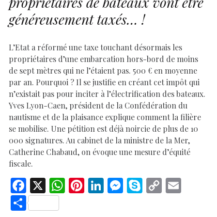
propriétaires de bateaux vont être
généreusement taxés… !
L’Etat a réformé une taxe touchant désormais les
propriétaires d’une embarcation hors-bord de moins
de sept mètres qui ne l’étaient pas. 500 € en moyenne
par an. Pourquoi ? Il se justifie en créant cet impôt qui
n’existait pas pour inciter à l’électrification des bateaux.
Yves Lyon-Caen, président de la Confédération du
nautisme et de la plaisance explique comment la filière
se mobilise. Une pétition est déjà noircie de plus de 10
000 signatures. Au cabinet de la ministre de la Mer,
Catherine Chabaud, on évoque une mesure d’équité
fiscale.
F
X
W
Pi
Li
M
S
C
E
ac
h
nt
n
es
k
o
m
S
e
at
er
k
se
y
p
ai