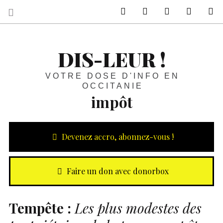
sur Facebook
sur Twitter
Contactez-nous 
Notre ph
R
DIS-LEUR !
VOTRE DOSE D'INFO EN
OCCITANIE
impôt
Devenez accro, abonnez-vous !
Faire un don avec donorbox
Tempête :
Les plus modestes des