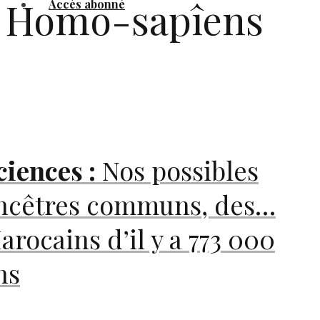
Homo-sapîens
Accès abonné
ciences :
Nos possibles
ncêtres communs, des…
arocains d’il y a 773 000
ns