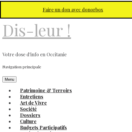
Aller au contenu principal
Faire un don avec donorbox
Dis-leur !
Votre dose d'info en Occitanie
Navigation principale
Menu
Patrimoine & Terroirs
Entretiens
Art de Vivre
Société
Dossiers
Culture
Budgets Participatifs