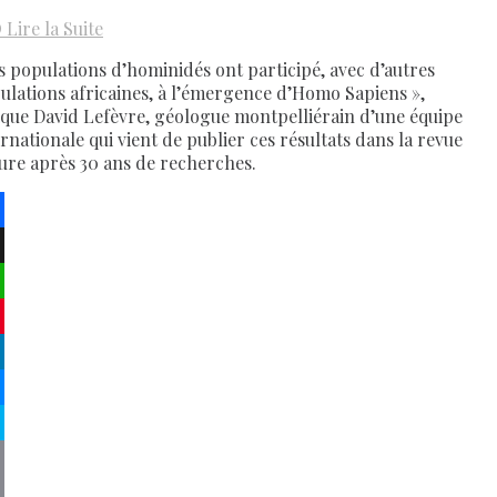
D
Lire la Suite
s populations d’hominidés ont participé, avec d’autres
ulations africaines, à l’émergence d’Homo Sapiens »,
ique David Lefèvre, géologue montpelliérain d’une équipe
ernationale qui vient de publier ces résultats dans la revue
ure après 30 ans de recherches.
ebook
atsApp
terest
kedIn
senger
pe
py