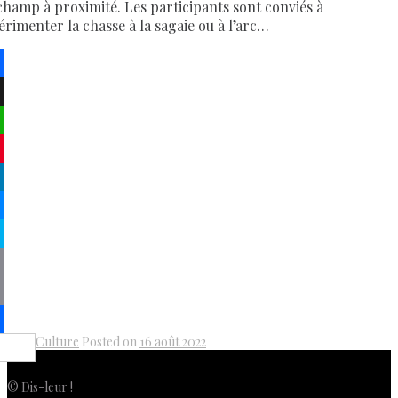
champ à proximité. Les participants sont conviés à
érimenter la chasse à la sagaie ou à l’arc…
ebook
atsApp
terest
kedIn
senger
pe
py
k
il
Culture
Posted on
16 août 2022
Share
© Dis-leur !