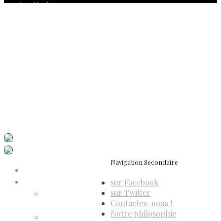
Mentions légales
Politique de confidentialité
Politique de cookies (UE)
Conditions générales de vente
Contactez-nous
Newsletter
ISSN 3039-7227
Dis-Leur ! sur votre mobile
Navigation Secondaire
Accueil
sur Facebook
Compte d’adhérent
sur Twitter
Annulation
Contactez-nous !
d’adhésion
Notre philosophie
Confirmation