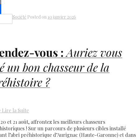
k
il
Société
Posted on
10 janvier 2026
Share
endez-vous :
Auriez vous
té un bon chasseur de la
réhistoire ?
D
Lire la Suite
 20 et 21 août, affrontez les meilleurs chasseurs
historiques ! Sur un parcours de plusieurs cibles installé
ant l’abri préhistorique d’Aurignac (Haute-Garonne) et dans