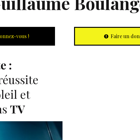
uillaume Boulang
onnez-vous !
Faire un don
e :
réussite
leil et
ns
TV