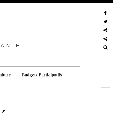
sur Facebook
sur Twitter
Contactez-nous !
Notre philosophie
TANIE
Recherche
ulture
Budgets Participatifs