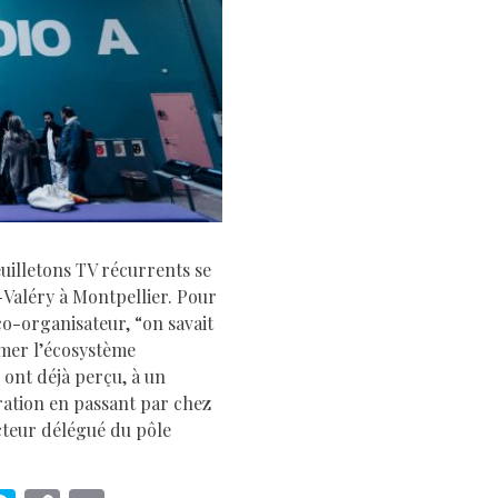
D
euilletons TV récurrents se
l-Valéry à Montpellier. Pour
o-organisateur, “on savait
rmer l’écosystème
 ont déjà perçu, à un
ation en passant par chez
cteur délégué du pôle