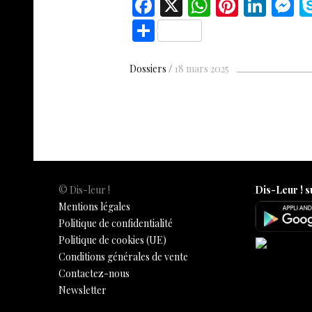
F
X
W
Pi
Li
ac
h
nt
n
e
S
e
at
er
k
s
h
b
s
es
e
n
ar
Dossiers
18 mars 2025
o
A
t
dI
g
e
o
p
n
e
k
p
© Dis-leur !
Dis-Leur ! s
Mentions légales
Politique de confidentialité
Politique de cookies (UE)
Conditions générales de vente
Contactez-nous
Newsletter